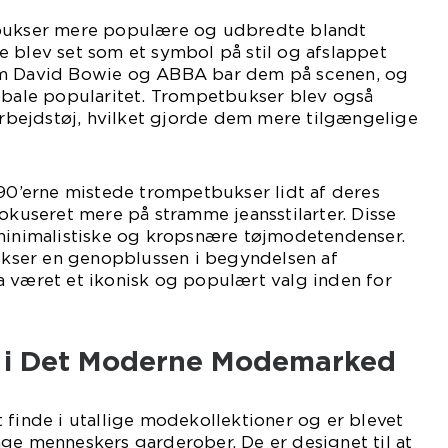
tbukser mere populære og udbredte blandt
 blev set som et symbol på stil og afslappet
om David Bowie og ABBA bar dem på scenen, og
lobale popularitet. Trompetbukser blev også
 arbejdstøj, hvilket gjorde dem mere tilgængelige
990’erne mistede trompetbukser lidt af deres
fokuseret mere på stramme jeansstilarter. Disse
 minimalistiske og kropsnære tøjmodetendenser.
ser en genopblussen i begyndelsen af
a været et ikonisk og populært valg inden for
 i Det Moderne Modemarked
 finde i utallige modekollektioner og er blevet
ge menneskers garderober. De er designet til at