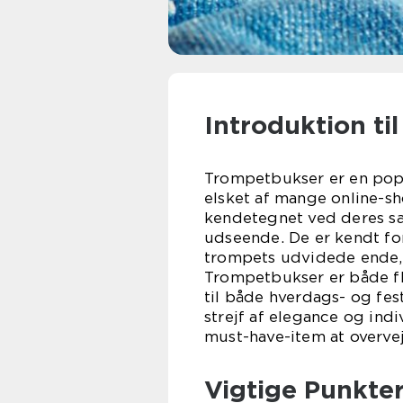
Introduktion ti
Trompetbukser er en popu
elsket af mange online-s
kendetegnet ved deres sær
udseende. De er kendt fo
trompets udvidede ende, 
Trompetbukser er både fl
til både hverdags- og fest
strejf af elegance og indi
must-have-item at overvej
Vigtige Punkte