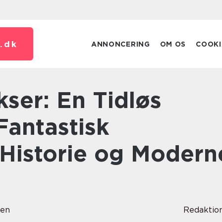
.
dk
ANNONCERING
OM OS
COOKI
Fantastisk
 Historie og Modern
sen
Redaktio