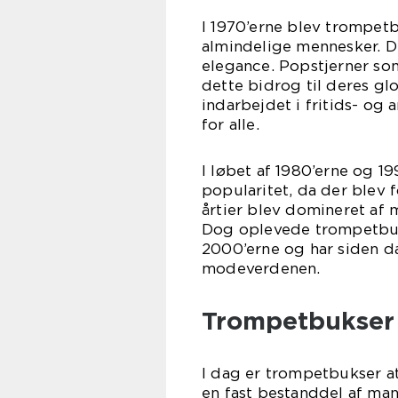
I 1970’erne blev trompe
almindelige mennesker. De
elegance. Popstjerner s
dette bidrog til deres g
indarbejdet i fritids- og
for alle.
I løbet af 1980’erne og 1
popularitet, da der blev 
årtier blev domineret af
Dog oplevede trompetbuk
2000’erne og har siden d
modeverdenen.
Trompetbukser
I dag er trompetbukser at
en fast bestanddel af man