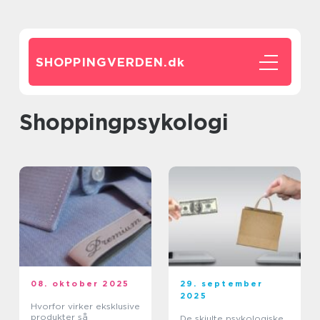
SHOPPINGVERDEN.
dk
Shoppingpsykologi
08. oktober 2025
29. september
2025
Hvorfor virker eksklusive
produkter så
De skjulte psykologiske