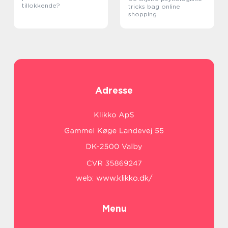
tillokkende?
tricks bag online
shopping
Adresse
web:
www.klikko.dk/
Menu