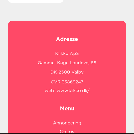
Adresse
web:
www.klikko.dk/
Menu
Annoncering
Om os