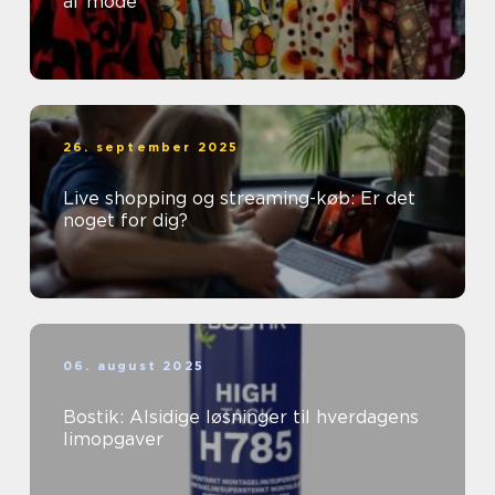
af mode
26. september 2025
Live shopping og streaming-køb: Er det
noget for dig?
06. august 2025
Bostik: Alsidige løsninger til hverdagens
limopgaver