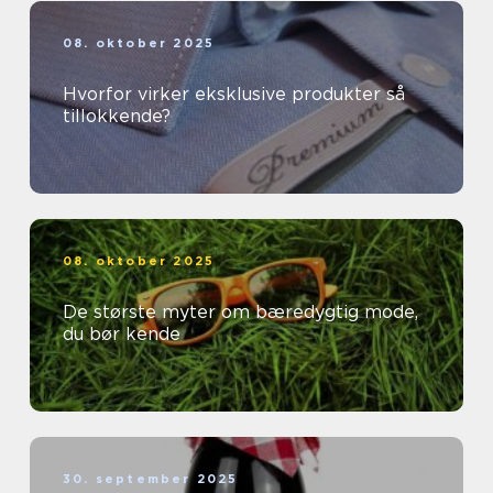
08. oktober 2025
Hvorfor virker eksklusive produkter så
tillokkende?
08. oktober 2025
De største myter om bæredygtig mode,
du bør kende
30. september 2025