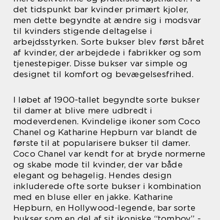
det tidspunkt bar kvinder primært kjoler,
men dette begyndte at ændre sig i modsvar
til kvinders stigende deltagelse i
arbejdsstyrken. Sorte bukser blev først båret
af kvinder, der arbejdede i fabrikker og som
tjenestepiger. Disse bukser var simple og
designet til komfort og bevægelsesfrihed.
I løbet af 1900-tallet begyndte sorte bukser
til damer at blive mere udbredt i
modeverdenen. Kvindelige ikoner som Coco
Chanel og Katharine Hepburn var blandt de
første til at popularisere bukser til damer.
Coco Chanel var kendt for at bryde normerne
og skabe mode til kvinder, der var både
elegant og behagelig. Hendes design
inkluderede ofte sorte bukser i kombination
med en bluse eller en jakke. Katharine
Hepburn, en Hollywood-legende, bar sorte
bukser som en del af sit ikoniske “tomboy” -