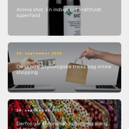
Aronia shot: En indsigt i et kraftfuldt
superfood
29. september 2025
De skjulte psykologiske tricks bag online
shopping
26. september 2025
Derfor går secondhand-shopping aldrig