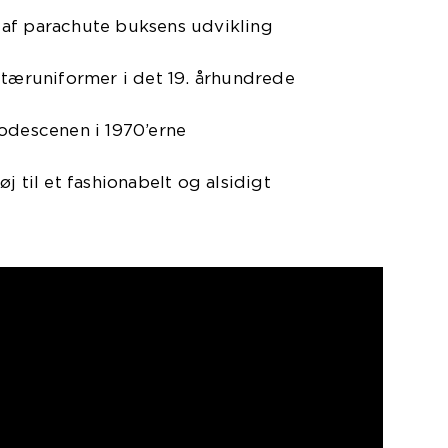
af parachute buksens udvikling
itæruniformer i det 19. århundrede
modescenen i 1970’erne
j til et fashionabelt og alsidigt