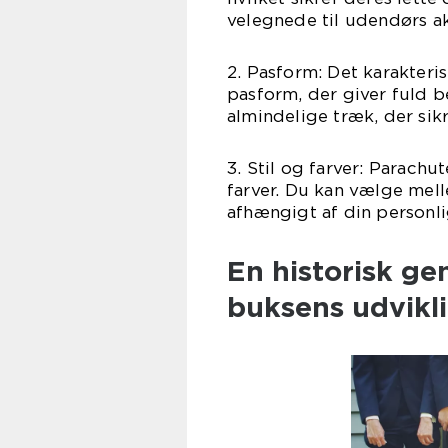
velegnede til udendørs akt
2. Pasform: Det karakteri
pasform, der giver fuld be
almindelige træk, der sik
3. Stil og farver: Parachu
farver. Du kan vælge mel
afhængigt af din personli
En historisk g
buksens udvikl