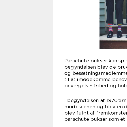
Parachute bukser kan spore
begyndelsen blev de brugt
og besætningsmedlemmer i
til at imødekomme behove
bevægelsesfrihed og hol
I begyndelsen af 1970’ern
modescenen og blev en de
blev fulgt af fremkomste
parachute bukser som et f