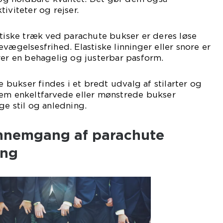
iviteter og rejser.
stiske træk ved parachute bukser er deres løse
vægelsesfrihed. Elastiske linninger eller snore er
rer en behagelig og justerbar pasform.
te bukser findes i et bredt udvalg af stilarter og
lem enkeltfarvede eller mønstrede bukser
ge stil og anledning.
ennemgang af parachute
ing