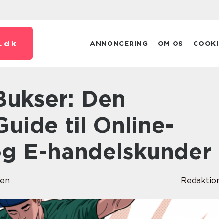
.
dk
ANNONCERING
OM OS
COOKI
Guide til Online-
g E-handelskunder
sen
Redaktio