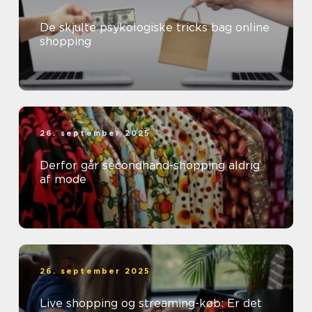
De skjulte psykologiske tricks bag online
shopping
26. september 2025
Derfor går secondhand-shopping aldrig
af mode
26. september 2025
Live shopping og streaming-køb: Er det