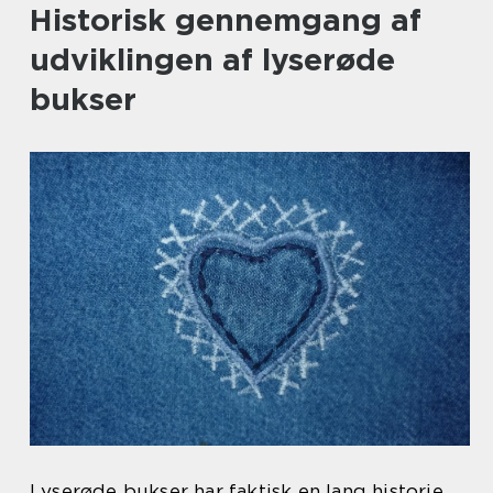
Historisk gennemgang af
udviklingen af lyserøde
bukser
Lyserøde bukser har faktisk en lang historie,