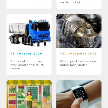
du den rigtigt
01. februar 2026
08. december 2025
Rc-modeller hobbyen
Prisen på diesel: hvordan
hvor detaljer og teknik
køber man klogt?
mødes