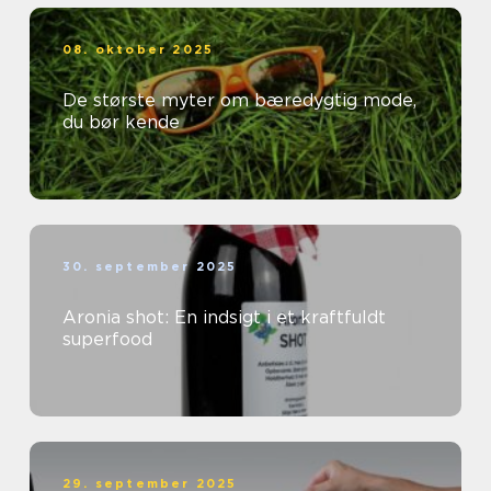
08. oktober 2025
De største myter om bæredygtig mode,
du bør kende
30. september 2025
Aronia shot: En indsigt i et kraftfuldt
superfood
29. september 2025