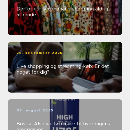
Derfor går secondhand-shopping aldrig
af mode
26. september 2025
Live shopping og streaming-køb: Er det
noget for dig?
06. august 2025
Bostik: Alsidige løsninger til hverdagens
limopgaver