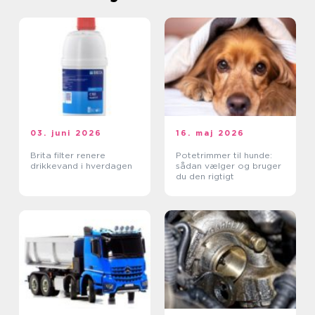
03. juni 2026
16. maj 2026
Brita filter renere
Potetrimmer til hunde:
drikkevand i hverdagen
sådan vælger og bruger
du den rigtigt