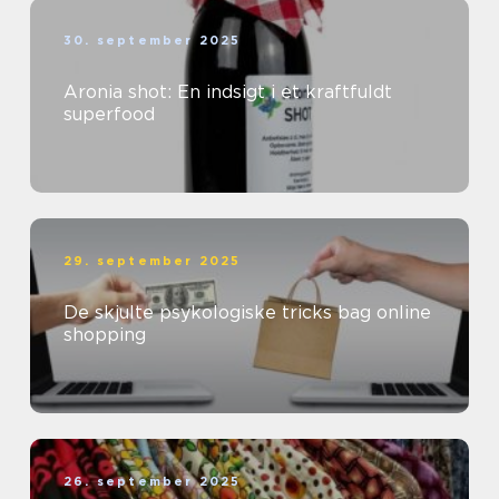
30. september 2025
Aronia shot: En indsigt i et kraftfuldt
superfood
29. september 2025
De skjulte psykologiske tricks bag online
shopping
26. september 2025