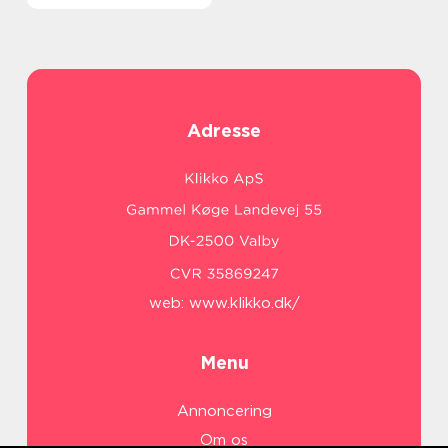
Adresse
web:
www.klikko.dk/
Menu
Annoncering
Om os