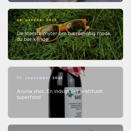
08. oktober 2025
De største myter om bæredygtig mode,
du bør kende
30. september 2025
Aronia shot: En indsigt i et kraftfuldt
superfood