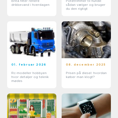
Brita filter renere
Potetrimmer til hunde:
drikkevand i hverdagen
sådan vælger og bruger
du den rigtigt
01. februar 2026
08. december 2025
Rc-modeller hobbyen
Prisen på diesel: hvordan
hvor detaljer og teknik
køber man klogt?
mødes