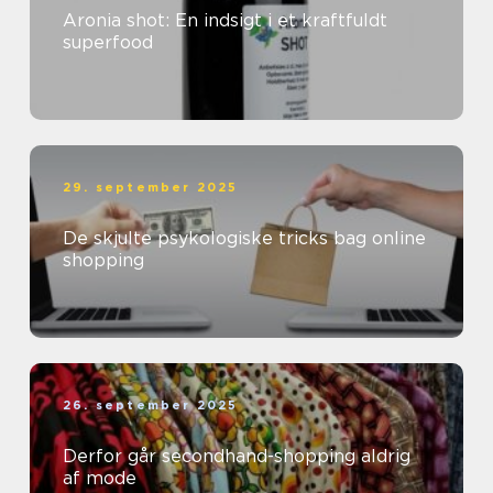
Aronia shot: En indsigt i et kraftfuldt
superfood
29. september 2025
De skjulte psykologiske tricks bag online
shopping
26. september 2025
Derfor går secondhand-shopping aldrig
af mode