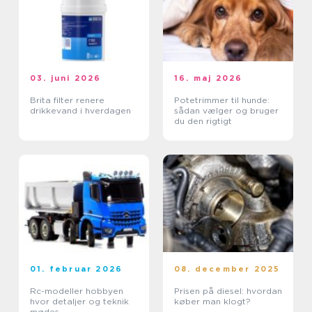
03. juni 2026
16. maj 2026
Brita filter renere
Potetrimmer til hunde:
drikkevand i hverdagen
sådan vælger og bruger
du den rigtigt
01. februar 2026
08. december 2025
Rc-modeller hobbyen
Prisen på diesel: hvordan
hvor detaljer og teknik
køber man klogt?
mødes