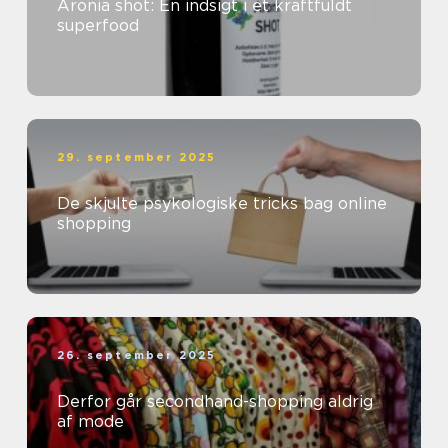
Aronia shot: En indsigt i et kraftfuldt
superfood
29. september 2025
De skjulte psykologiske tricks bag online
shopping
26. september 2025
Derfor går secondhand-shopping aldrig
af mode