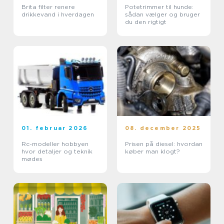
Brita filter renere
Potetrimmer til hunde:
drikkevand i hverdagen
sådan vælger og bruger
du den rigtigt
01. februar 2026
08. december 2025
Rc-modeller hobbyen
Prisen på diesel: hvordan
hvor detaljer og teknik
køber man klogt?
mødes