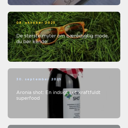
08. oktober 2025
De største myter om bæredygtig mode,
du bør kende
30. september 2025
Aronia shot: En indsigt i et kraftfuldt
superfood